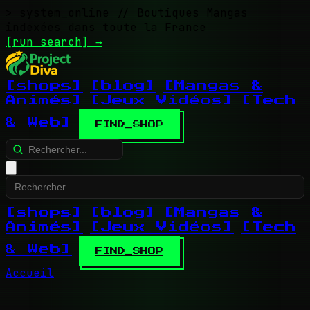
> system_online
// Boutiques Mangas
indexées dans toute la France
[run search]
→
[shops]
[blog]
[Mangas &
Animés]
[Jeux Vidéos]
[Tech
& Web]
FIND_SHOP
[shops]
[blog]
[Mangas &
Animés]
[Jeux Vidéos]
[Tech
& Web]
FIND_SHOP
Accueil