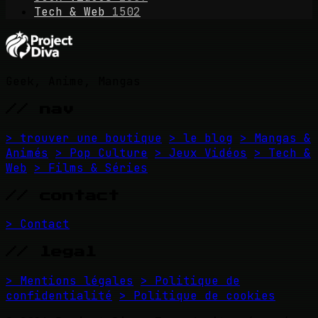
Tech & Web
1502
Geek, Anime, Mangas
// nav
> trouver une boutique
> le blog
> Mangas &
Animés
> Pop Culture
> Jeux Vidéos
> Tech &
Web
> Films & Séries
// contact
> Contact
// legal
> Mentions légales
> Politique de
confidentialité
> Politique de cookies