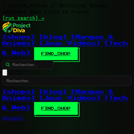
> system_online
// Boutiques Mangas
indexées dans toute la France
[run search]
→
[shops]
[blog]
[Mangas &
Animés]
[Jeux Vidéos]
[Tech
& Web]
FIND_SHOP
[shops]
[blog]
[Mangas &
Animés]
[Jeux Vidéos]
[Tech
& Web]
FIND_SHOP
Accueil