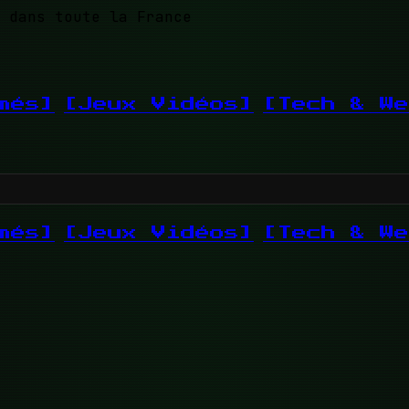
 dans toute la France
més]
[Jeux Vidéos]
[Tech & We
més]
[Jeux Vidéos]
[Tech & We