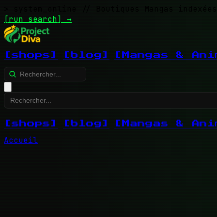
> system_online
// Boutiques Mangas indexées
[run search]
→
[shops]
[blog]
[Mangas & Ani
[shops]
[blog]
[Mangas & Ani
Accueil