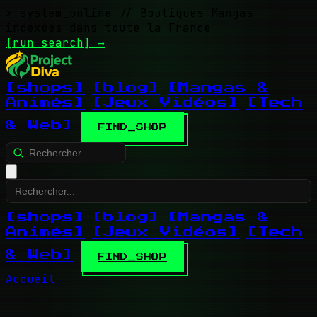
> system_online
// Boutiques Mangas
indexées dans toute la France
[run search]
→
[shops]
[blog]
[Mangas &
Animés]
[Jeux Vidéos]
[Tech
& Web]
FIND_SHOP
[shops]
[blog]
[Mangas &
Animés]
[Jeux Vidéos]
[Tech
& Web]
FIND_SHOP
Accueil