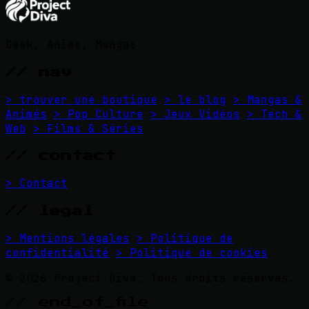
Geek, Anime, Mangas
// nav
> trouver une boutique
> le blog
> Mangas &
Animés
> Pop Culture
> Jeux Vidéos
> Tech &
Web
> Films & Séries
// contact
> Contact
// legal
> Mentions légales
> Politique de
confidentialité
> Politique de cookies
© 2026 Project Diva. Tous droits réservés.
// end_of_file