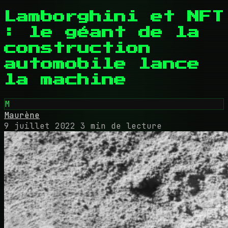
Lamborghini et NFT
: le géant de la
construction
automobile lance
la machine
M
Maurène
9 juillet 2022
3 min de lecture