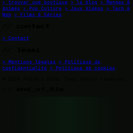
> trouver une boutique
> le blog
> Mangas &
Animés
> Pop Culture
> Jeux Vidéos
> Tech &
Web
> Films & Séries
// contact
> Contact
// legal
> Mentions légales
> Politique de
confidentialité
> Politique de cookies
© 2026 Project Diva. Tous droits réservés.
// end_of_file