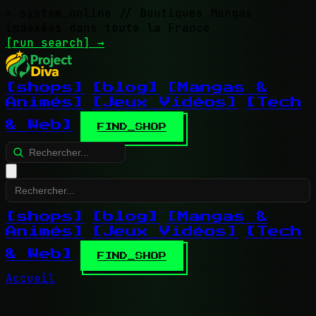
> system_online
// Boutiques Mangas
indexées dans toute la France
[run search]
→
[shops]
[blog]
[Mangas &
Animés]
[Jeux Vidéos]
[Tech
& Web]
FIND_SHOP
[shops]
[blog]
[Mangas &
Animés]
[Jeux Vidéos]
[Tech
& Web]
FIND_SHOP
Accueil