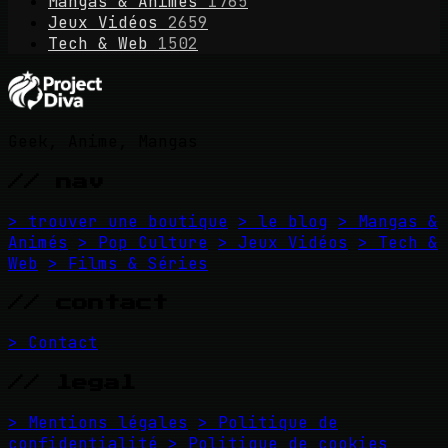
Mangas & Animés
1765
Jeux Vidéos
2659
Tech & Web
1502
Geek, Anime, Mangas
// nav
> trouver une boutique
> le blog
> Mangas &
Animés
> Pop Culture
> Jeux Vidéos
> Tech &
Web
> Films & Séries
// contact
> Contact
// legal
> Mentions légales
> Politique de
confidentialité
> Politique de cookies