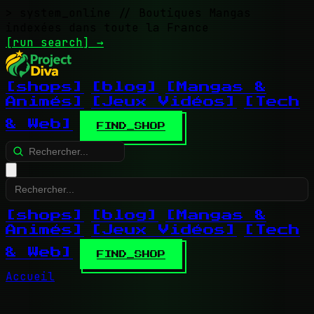
> system_online
// Boutiques Mangas
indexées dans toute la France
[run search]
→
[shops]
[blog]
[Mangas &
Animés]
[Jeux Vidéos]
[Tech
& Web]
FIND_SHOP
[shops]
[blog]
[Mangas &
Animés]
[Jeux Vidéos]
[Tech
& Web]
FIND_SHOP
Accueil