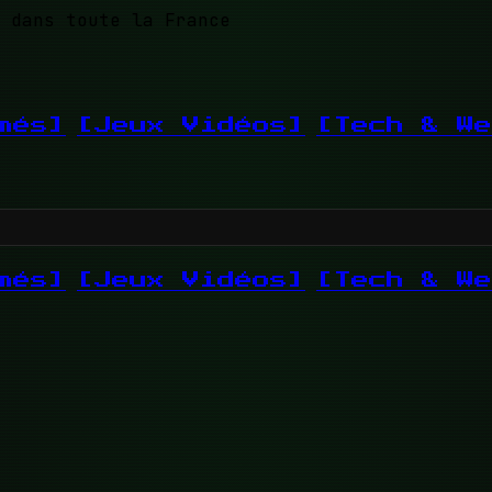
 dans toute la France
més]
[Jeux Vidéos]
[Tech & We
més]
[Jeux Vidéos]
[Tech & We