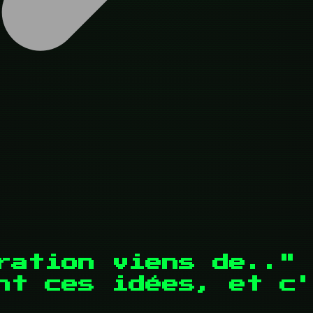
ration viens de.." 
nt ces idées, et c'