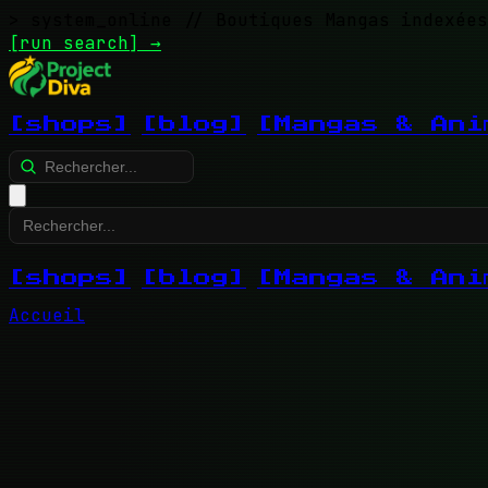
> system_online
// Boutiques Mangas indexées
[run search]
→
[shops]
[blog]
[Mangas & Ani
[shops]
[blog]
[Mangas & Ani
Accueil