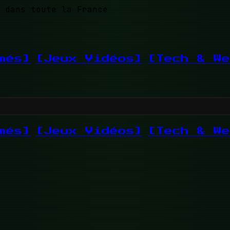
 dans toute la France
més]
[Jeux Vidéos]
[Tech & We
més]
[Jeux Vidéos]
[Tech & We