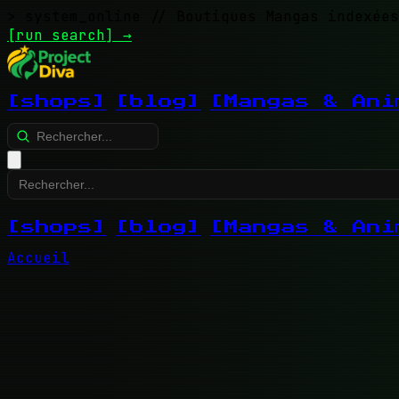
> system_online
// Boutiques Mangas indexées
[run search]
→
[shops]
[blog]
[Mangas & Ani
[shops]
[blog]
[Mangas & Ani
Accueil