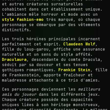
et autres créatures surnaturelles
cohabitent dans cet établissement unique.
L'ambiance mêle horreur et mode avec un
style fashion-emo
très marqué, où chaque
personnage se démarque par des vêtements
distinctifs.
Les trois héroïnes principales incarnent
parfaitement cet esprit.
Clawdeen Wolf
,
fille du loup-garou, affiche une assurance
naturelle et un sens du style affûté.
Draculaura
, descendante du comte Dracula,
séduit par sa douceur et ses tenues
gothiques romantiques.
Frankie Stein
, fille
de Frankenstein, apporte fraîcheur et
maladresse attachante à ce trio d'amies.
Ces personnages deviennent les
meilleurs
amis du joueur
dans les différents jeux.
Chaque créature possède des capacités
uniques liées à son héritage monstrueux,
créant une diversité fascinante. Le mélange