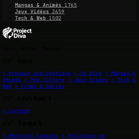
Mangas & Animés
1765
Jeux Vidéos
2659
Tech & Web
1502
Geek, Anime, Mangas
// nav
> trouver une boutique
> le blog
> Mangas &
Animés
> Pop Culture
> Jeux Vidéos
> Tech &
Web
> Films & Séries
// contact
> Contact
// legal
> Mentions légales
> Politique de