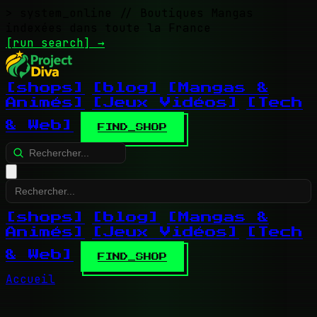
> system_online
// Boutiques Mangas
indexées dans toute la France
[run search]
→
[shops]
[blog]
[Mangas &
Animés]
[Jeux Vidéos]
[Tech
& Web]
FIND_SHOP
[shops]
[blog]
[Mangas &
Animés]
[Jeux Vidéos]
[Tech
& Web]
FIND_SHOP
Accueil