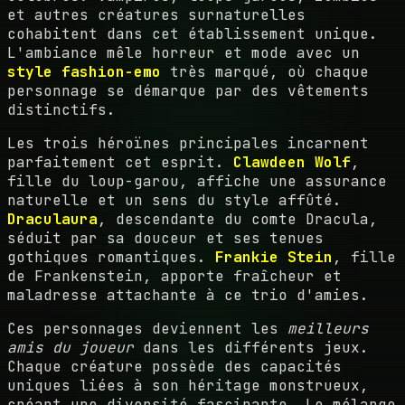
et autres créatures surnaturelles
cohabitent dans cet établissement unique.
L'ambiance mêle horreur et mode avec un
style fashion-emo
très marqué, où chaque
personnage se démarque par des vêtements
distinctifs.
Les trois héroïnes principales incarnent
parfaitement cet esprit.
Clawdeen Wolf
,
fille du loup-garou, affiche une assurance
naturelle et un sens du style affûté.
Draculaura
, descendante du comte Dracula,
séduit par sa douceur et ses tenues
gothiques romantiques.
Frankie Stein
, fille
de Frankenstein, apporte fraîcheur et
maladresse attachante à ce trio d'amies.
Ces personnages deviennent les
meilleurs
amis du joueur
dans les différents jeux.
Chaque créature possède des capacités
uniques liées à son héritage monstrueux,
créant une diversité fascinante. Le mélange