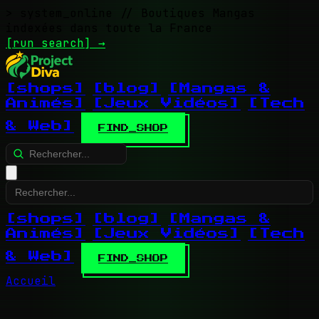
> system_online
// Boutiques Mangas
indexées dans toute la France
[run search]
→
[shops]
[blog]
[Mangas &
Animés]
[Jeux Vidéos]
[Tech
& Web]
FIND_SHOP
[shops]
[blog]
[Mangas &
Animés]
[Jeux Vidéos]
[Tech
& Web]
FIND_SHOP
Accueil