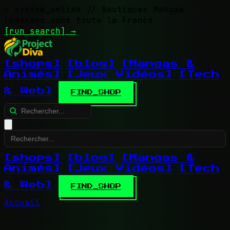
> system_online
// Boutiques Mangas
indexées dans toute la France
[run search]
→
[shops]
[blog]
[Mangas &
Animés]
[Jeux Vidéos]
[Tech
& Web]
FIND_SHOP
[shops]
[blog]
[Mangas &
Animés]
[Jeux Vidéos]
[Tech
& Web]
FIND_SHOP
Accueil