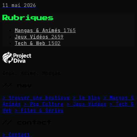
11 mai 2026
Rubriques
Mangas & Animés
1765
Jeux Vidéos
2659
Tech & Web
1502
Geek, Anime, Mangas
// nav
> trouver une boutique
> le blog
> Mangas &
Animés
> Pop Culture
> Jeux Vidéos
> Tech &
Web
> Films & Séries
// contact
> Contact