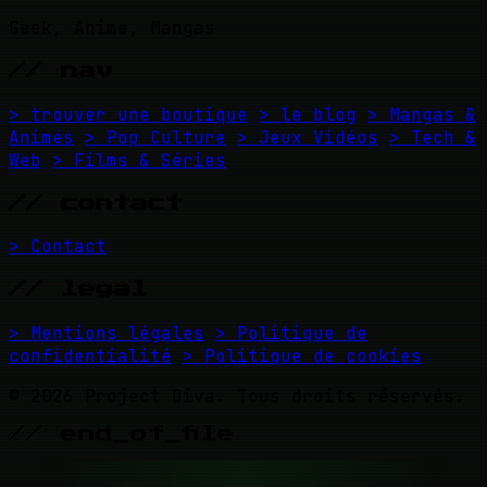
Geek, Anime, Mangas
// nav
> trouver une boutique
> le blog
> Mangas &
Animés
> Pop Culture
> Jeux Vidéos
> Tech &
Web
> Films & Séries
// contact
> Contact
// legal
> Mentions légales
> Politique de
confidentialité
> Politique de cookies
© 2026 Project Diva. Tous droits réservés.
// end_of_file