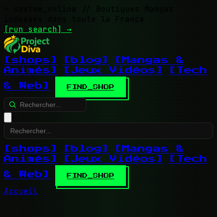
> system_online
// Boutiques Mangas
indexées dans toute la France
[run search]
→
[shops]
[blog]
[Mangas &
Animés]
[Jeux Vidéos]
[Tech
& Web]
FIND_SHOP
[shops]
[blog]
[Mangas &
Animés]
[Jeux Vidéos]
[Tech
& Web]
FIND_SHOP
Accueil