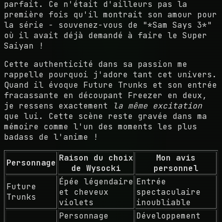
parfait. Ce n'était d'ailleurs pas la
première fois qu'il montrait son amour pour
la série - souvenez-vous de "*Sam Says 3*"
où il avait déjà demandé à faire le Super
Saiyan !
Cette authenticité dans sa passion me
rappelle pourquoi j'adore tant cet univers.
Quand il évoque Future Trunks et son entrée
fracassante en découpant Freezer en deux,
je ressens exactement
la même excitation
que lui. Cette scène reste gravée dans ma
mémoire comme l'un des moments les plus
badass de l'anime !
Raison du choix
Mon avis
Personnage
de Wysocki
personnel
Épée légendaire
Entrée
Future
et cheveux
spectaculaire
Trunks
violets
inoubliable
Personnage
Développement