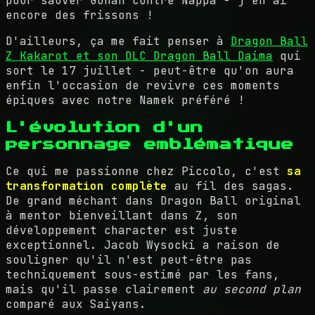
pour sauver Gohan contre Nappa - j'en ai
encore des frissons !
D'ailleurs, ça me fait penser à
Dragon Ball
Z Kakarot et son DLC Dragon Ball Daima
qui
sort le 17 juillet - peut-être qu'on aura
enfin l'occasion de revivre ces moments
épiques avec notre Namek préféré !
L'évolution d'un
personnage emblématique
Ce qui me passionne chez Piccolo, c'est
sa
transformation complète
au fil des sagas.
De grand méchant dans Dragon Ball original
à mentor bienveillant dans Z, son
développement character est juste
exceptionnel. Jacob Wysocki a raison de
souligner qu'il n'est peut-être pas
techniquement sous-estimé par les fans,
mais qu'il passe clairement
au second plan
comparé aux Saiyans.