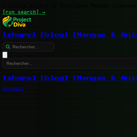
> system_online
// Boutiques Mangas indexées
[run search]
→
[shops]
[blog]
[Mangas & Ani
[shops]
[blog]
[Mangas & Ani
Accueil