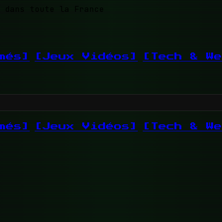
 dans toute la France
més]
[Jeux Vidéos]
[Tech & We
més]
[Jeux Vidéos]
[Tech & We