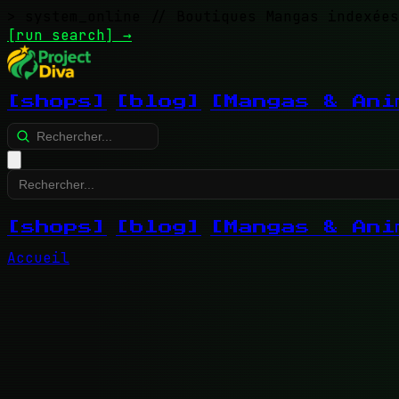
> system_online
// Boutiques Mangas indexées
[run search]
→
[shops]
[blog]
[Mangas & Ani
[shops]
[blog]
[Mangas & Ani
Accueil