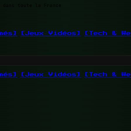
 dans toute la France
més]
[Jeux Vidéos]
[Tech & We
més]
[Jeux Vidéos]
[Tech & We