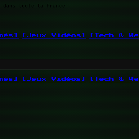
 dans toute la France
més]
[Jeux Vidéos]
[Tech & We
més]
[Jeux Vidéos]
[Tech & We