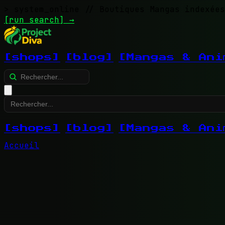
> system_online
// Boutiques Mangas indexées
[run search]
→
[shops]
[blog]
[Mangas & Ani
[shops]
[blog]
[Mangas & Ani
Accueil