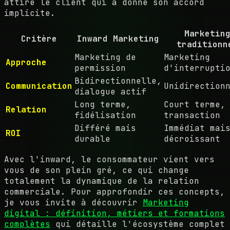
attire le client qui a donné son accord
implicite.
Marketin
Critère
Inward Marketing
traditionn
Marketing de
Marketing
Approche
permission
d'interrupti
Bidirectionnelle,
Communication
Unidirection
dialogue actif
Long terme,
Court terme,
Relation
fidélisation
transaction
Différé mais
Immédiat mai
ROI
durable
décroissant
Avec l'inward, le consommateur vient vers
vous de son plein gré, ce qui change
totalement la dynamique de la relation
commerciale. Pour approfondir ces concepts,
je vous invite à découvrir
Marketing
digital : définition, métiers et formations
complètes
qui détaille l'écosystème complet