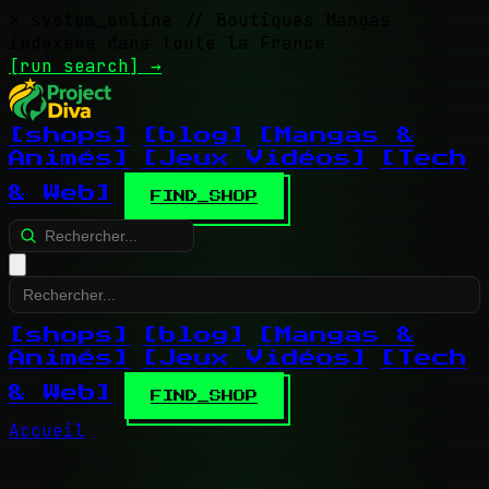
> system_online
// Boutiques Mangas
indexées dans toute la France
[run search]
→
[shops]
[blog]
[Mangas &
Animés]
[Jeux Vidéos]
[Tech
& Web]
FIND_SHOP
[shops]
[blog]
[Mangas &
Animés]
[Jeux Vidéos]
[Tech
& Web]
FIND_SHOP
Accueil