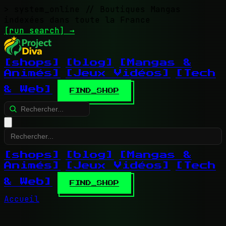
> system_online
// Boutiques Mangas
indexées dans toute la France
[run search]
→
[shops]
[blog]
[Mangas &
Animés]
[Jeux Vidéos]
[Tech
& Web]
FIND_SHOP
[shops]
[blog]
[Mangas &
Animés]
[Jeux Vidéos]
[Tech
& Web]
FIND_SHOP
Accueil