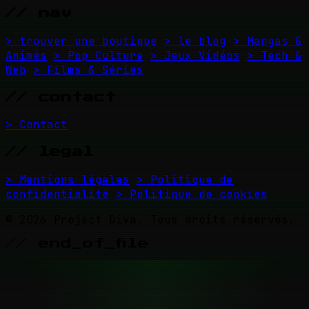
// nav
> trouver une boutique
> le blog
> Mangas &
Animés
> Pop Culture
> Jeux Vidéos
> Tech &
Web
> Films & Séries
// contact
> Contact
// legal
> Mentions légales
> Politique de
confidentialité
> Politique de cookies
© 2026 Project Diva. Tous droits réservés.
// end_of_file