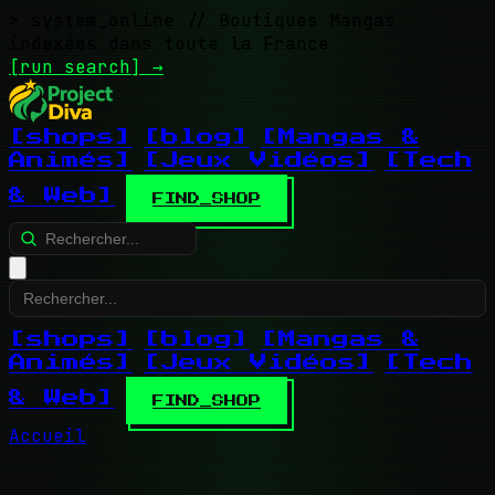
> system_online
// Boutiques Mangas
indexées dans toute la France
[run search]
→
[shops]
[blog]
[Mangas &
Animés]
[Jeux Vidéos]
[Tech
& Web]
FIND_SHOP
[shops]
[blog]
[Mangas &
Animés]
[Jeux Vidéos]
[Tech
& Web]
FIND_SHOP
Accueil