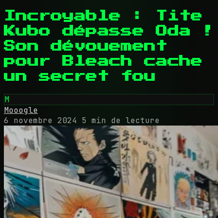
Incroyable : Tite
Kubo dépasse Oda !
Son dévouement
pour Bleach cache
un secret fou
M
Mooogle
6 novembre 2024
5 min de lecture