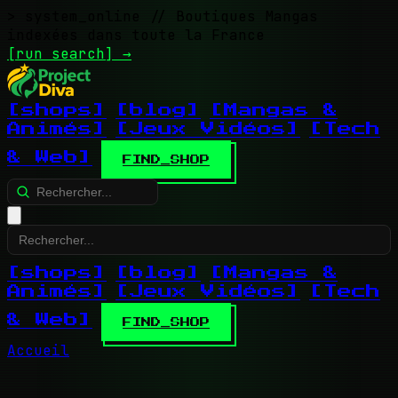
> system_online
// Boutiques Mangas
indexées dans toute la France
[run search]
→
[shops]
[blog]
[Mangas &
Animés]
[Jeux Vidéos]
[Tech
& Web]
FIND_SHOP
[shops]
[blog]
[Mangas &
Animés]
[Jeux Vidéos]
[Tech
& Web]
FIND_SHOP
Accueil