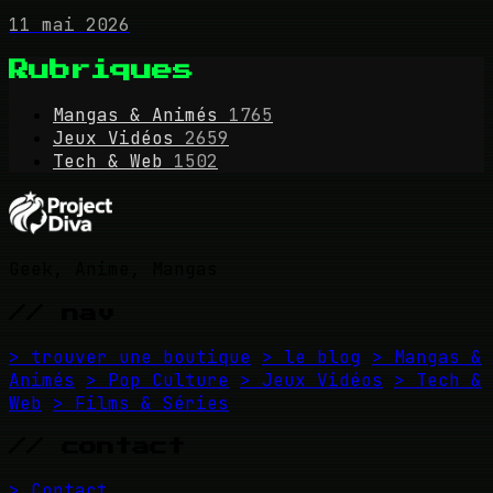
11 mai 2026
Rubriques
Mangas & Animés
1765
Jeux Vidéos
2659
Tech & Web
1502
Geek, Anime, Mangas
// nav
> trouver une boutique
> le blog
> Mangas &
Animés
> Pop Culture
> Jeux Vidéos
> Tech &
Web
> Films & Séries
// contact
> Contact