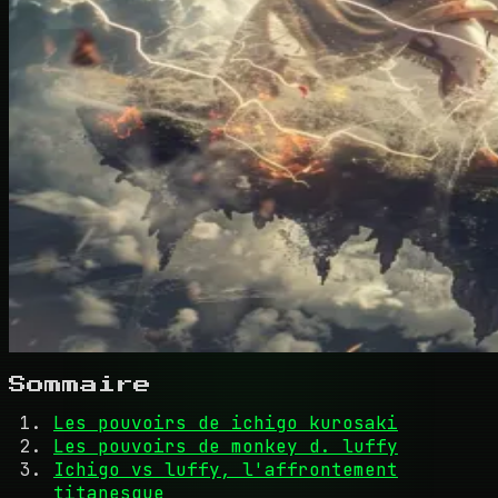
Sommaire
Les pouvoirs de ichigo kurosaki
Les pouvoirs de monkey d. luffy
Ichigo vs luffy, l'affrontement
titanesque