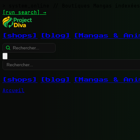
> system_online
// Boutiques Mangas indexées
[run search]
→
[shops]
[blog]
[Mangas & Ani
[shops]
[blog]
[Mangas & Ani
Accueil