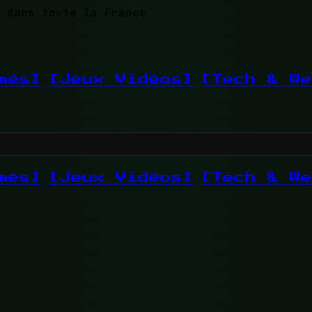
 dans toute la France
més]
[Jeux Vidéos]
[Tech & We
més]
[Jeux Vidéos]
[Tech & We