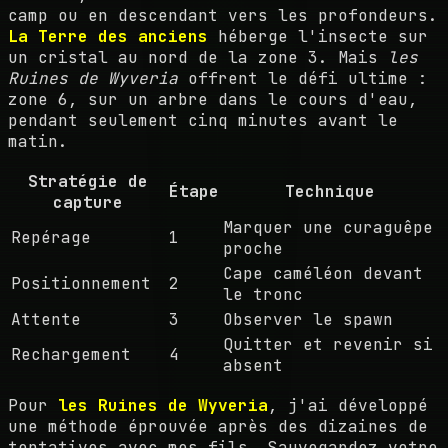
camp ou en descendant vers les profondeurs.
La Terre des anciens
héberge l'insecte sur
un cristal au nord de la zone 3. Mais
les
Ruines de Wyveria
offrent le défi ultime :
zone 6, sur un arbre dans le cours d'eau,
pendant seulement cinq minutes avant le
matin.
Stratégie de
Étape
Technique
capture
Marquer une curaguêpe
Repérage
1
proche
Cape caméléon devant
Positionnement
2
le tronc
Attente
3
Observer le spawn
Quitter et revenir si
Rechargement
4
absent
Pour
les Ruines de Wyveria
, j'ai développé
une méthode éprouvée après des dizaines de
tentatives avec mes fils. Sauvegardez votre