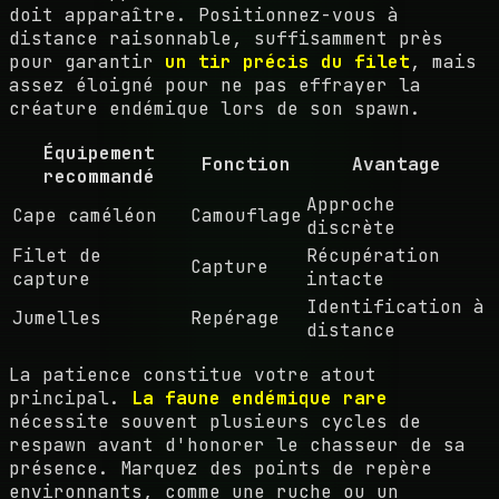
doit apparaître. Positionnez-vous à
distance raisonnable, suffisamment près
pour garantir
un tir précis du filet
, mais
assez éloigné pour ne pas effrayer la
créature endémique lors de son spawn.
Équipement
Fonction
Avantage
recommandé
Approche
Cape caméléon
Camouflage
discrète
Filet de
Récupération
Capture
capture
intacte
Identification à
Jumelles
Repérage
distance
La patience constitue votre atout
principal.
La faune endémique rare
nécessite souvent plusieurs cycles de
respawn avant d'honorer le chasseur de sa
présence. Marquez des points de repère
environnants, comme une ruche ou un