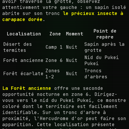
avoir traversé la grotte, observez
attentivement votre gauche : un sapin isolé
abrite sur son tronc
le précieux insecte à
carapace dorée
.
Point de
Localisation
Zone
Moment
repère
Désert des
Sapin après la
Camp 1
Nuit
termites
grotte
Nid du Pukei
Forêt ancienne
Zone 6
Nuit
Pukei
Zones
Troncs
Forêt écarlate
Nuit
1-2
d'arbres
La Forêt ancienne
offre une seconde
opportunité nocturne en zone 6. Dirigez-
vous vers le nid du Pukei Pukei, ce monstre
coloré dont le territoire est facilement
identifiable. Sur un tronc d'arbre à
proximité, l'Hercudrome d'or peut faire son
apparition. Cette localisation présente