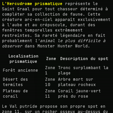
L'Hercudrome prismatique
représente le
Saint Graal pour tout chasseur déterminé à
compléter sa collection de faune. Cette
créature arc-en-ciel apparaît exclusivement
à l'aube et au crépuscule, durant des
fenêtres temporelles extrêmement
restreintes. Sa rareté légendaire en fait
probablement
l'animal le plus difficile à
observer
dans Monster Hunter World.
Localisation
Zone
Description du spot
prismatique
Zone
Tronc surplombant la
Forêt ancienne
1
plage
Désert des
Zone
Arbre mort sur
termites
10
plateau rocheux
Plateau de
Zone
Corail jaune-vert
corail
11
près du rose
Le Val putride propose son propre spot en
zone 11, sur un rocher osseux au-dessus du