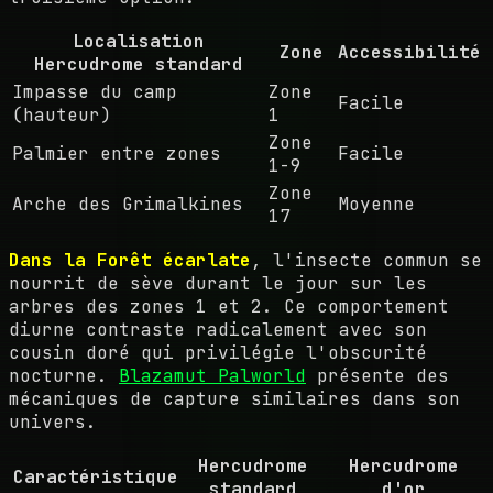
Localisation
Zone
Accessibilité
Hercudrome standard
Impasse du camp
Zone
Facile
(hauteur)
1
Zone
Palmier entre zones
Facile
1-9
Zone
Arche des Grimalkines
Moyenne
17
Dans la Forêt écarlate
, l'insecte commun se
nourrit de sève durant le jour sur les
arbres des zones 1 et 2. Ce comportement
diurne contraste radicalement avec son
cousin doré qui privilégie l'obscurité
nocturne.
Blazamut Palworld
présente des
mécaniques de capture similaires dans son
univers.
Hercudrome
Hercudrome
Caractéristique
standard
d'or