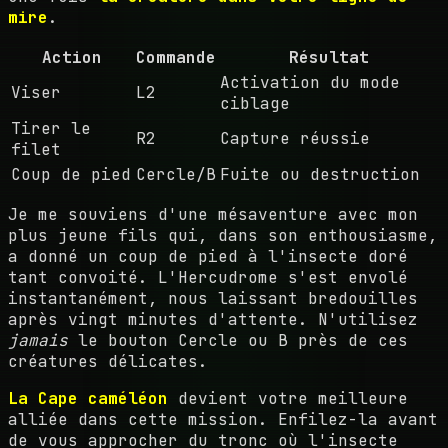
mire
.
Action
Commande
Résultat
Activation du mode
Viser
L2
ciblage
Tirer le
R2
Capture réussie
filet
Coup de pied
Cercle/B
Fuite ou destruction
Je me souviens d'une mésaventure avec mon
plus jeune fils qui, dans son enthousiasme,
a donné un coup de pied à l'insecte doré
tant convoité. L'Hercudrome s'est envolé
instantanément, nous laissant bredouilles
après vingt minutes d'attente. N'utilisez
jamais
le bouton Cercle ou B près de ces
créatures délicates.
La Cape caméléon
devient votre meilleure
alliée dans cette mission. Enfilez-la avant
de vous approcher du tronc où l'insecte