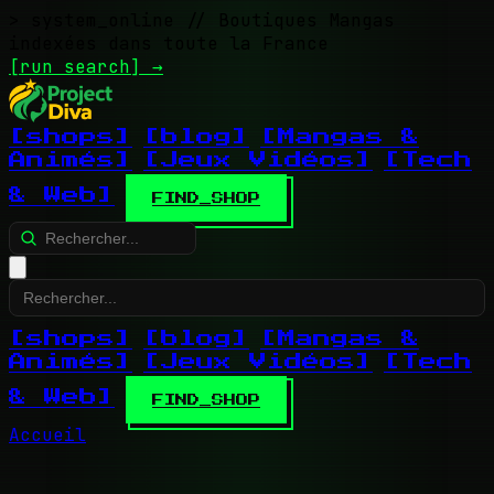
> system_online
// Boutiques Mangas
indexées dans toute la France
[run search]
→
[shops]
[blog]
[Mangas &
Animés]
[Jeux Vidéos]
[Tech
& Web]
FIND_SHOP
[shops]
[blog]
[Mangas &
Animés]
[Jeux Vidéos]
[Tech
& Web]
FIND_SHOP
Accueil