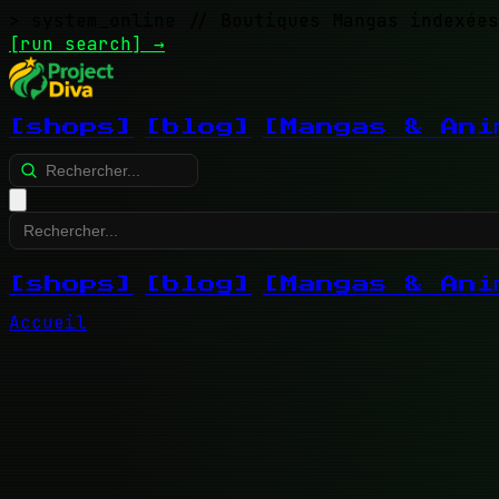
> system_online
// Boutiques Mangas indexées
[run search]
→
[shops]
[blog]
[Mangas & Ani
[shops]
[blog]
[Mangas & Ani
Accueil