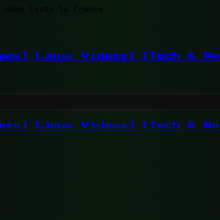
 dans toute la France
més]
[Jeux Vidéos]
[Tech & We
més]
[Jeux Vidéos]
[Tech & We