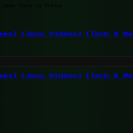
 dans toute la France
més]
[Jeux Vidéos]
[Tech & We
més]
[Jeux Vidéos]
[Tech & We