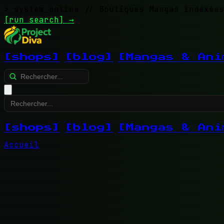
> system_online
// Boutiques Mangas indexées
[run search]
→
[shops]
[blog]
[Mangas & Ani
[shops]
[blog]
[Mangas & Ani
Accueil