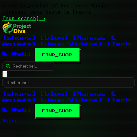
> system_online
// Boutiques Mangas
indexées dans toute la France
[run search]
→
[shops]
[blog]
[Mangas &
Animés]
[Jeux Vidéos]
[Tech
& Web]
FIND_SHOP
[shops]
[blog]
[Mangas &
Animés]
[Jeux Vidéos]
[Tech
& Web]
FIND_SHOP
Accueil