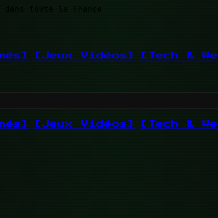
 dans toute la France
més]
[Jeux Vidéos]
[Tech & We
més]
[Jeux Vidéos]
[Tech & We