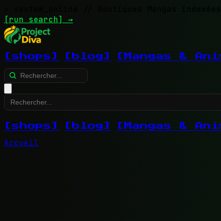
> system_online
// Boutiques Mangas indexées
[run search]
→
[shops]
[blog]
[Mangas & Ani
[shops]
[blog]
[Mangas & Ani
Accueil