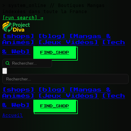
> system_online
// Boutiques Mangas
indexées dans toute la France
[run search]
→
[shops]
[blog]
[Mangas &
Animés]
[Jeux Vidéos]
[Tech
& Web]
FIND_SHOP
[shops]
[blog]
[Mangas &
Animés]
[Jeux Vidéos]
[Tech
& Web]
FIND_SHOP
Accueil