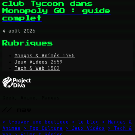
club Tycoon dans
Monopoly GO : guide
complet
4 août 2026
Rubriques
Mangas & Animés
1765
Jeux Vidéos
2659
Tech & Web
1502
Geek, Anime, Mangas
// nav
> trouver une boutique
> le blog
> Mangas &
Animés
> Pop Culture
> Jeux Vidéos
> Tech &
Web
> Films & Séries