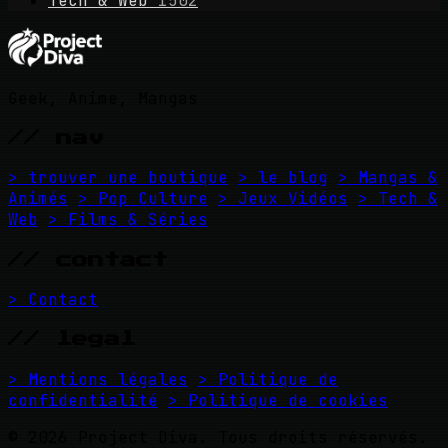
Tech & Web
1502
Geek, Anime, Mangas
// nav
> trouver une boutique
> le blog
> Mangas &
Animés
> Pop Culture
> Jeux Vidéos
> Tech &
Web
> Films & Séries
// contact
> Contact
// legal
> Mentions légales
> Politique de
confidentialité
> Politique de cookies
© 2026 Project Diva. Tous droits réservés.