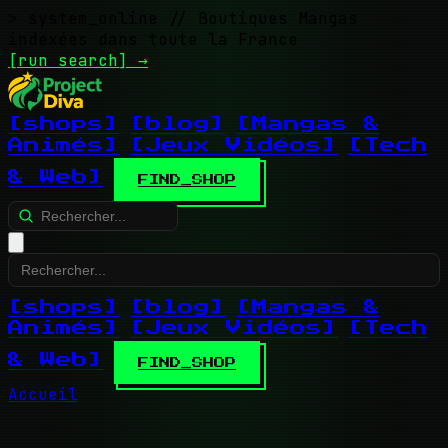
> system_online
// Boutiques Mangas
indexées dans toute la France
[run search]
→
[shops]
[blog]
[Mangas &
Animés]
[Jeux Vidéos]
[Tech
& Web]
FIND_SHOP
[shops]
[blog]
[Mangas &
Animés]
[Jeux Vidéos]
[Tech
& Web]
FIND_SHOP
Accueil