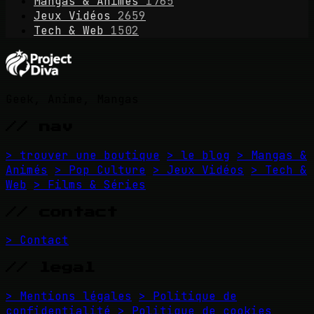
Mangas & Animés
1765
Jeux Vidéos
2659
Tech & Web
1502
Geek, Anime, Mangas
// nav
> trouver une boutique
> le blog
> Mangas &
Animés
> Pop Culture
> Jeux Vidéos
> Tech &
Web
> Films & Séries
// contact
> Contact
// legal
> Mentions légales
> Politique de
confidentialité
> Politique de cookies