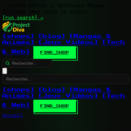
> system_online
// Boutiques Mangas
indexées dans toute la France
[run search]
→
[shops]
[blog]
[Mangas &
Animés]
[Jeux Vidéos]
[Tech
& Web]
FIND_SHOP
[shops]
[blog]
[Mangas &
Animés]
[Jeux Vidéos]
[Tech
& Web]
FIND_SHOP
Accueil