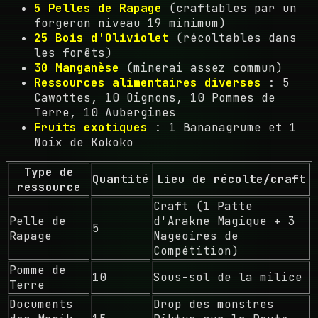
5 Pelles de Rapage
(craftables par un
forgeron niveau 19 minimum)
25 Bois d'Oliviolet
(récoltables dans
les forêts)
30 Manganèse
(minerai assez commun)
Ressources alimentaires diverses
: 5
Cawottes, 10 Oignons, 10 Pommes de
Terre, 10 Aubergines
Fruits exotiques
: 1 Bananagrume et 1
Noix de Kokoko
Type de
Quantité
Lieu de récolte/craft
ressource
Craft (1 Patte
Pelle de
d'Arakne Magique + 3
5
Rapage
Nageoires de
Compétition)
Pomme de
10
Sous-sol de la milice
Terre
Documents
Drop des monstres