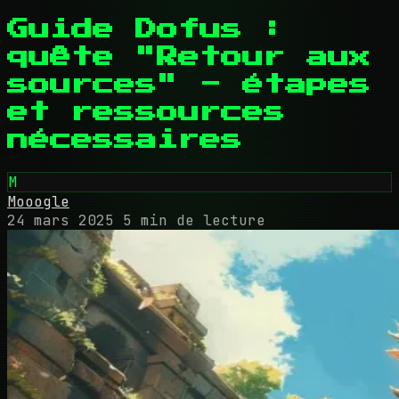
Guide Dofus :
quête "Retour aux
sources" - étapes
et ressources
nécessaires
M
Mooogle
24 mars 2025
5 min de lecture