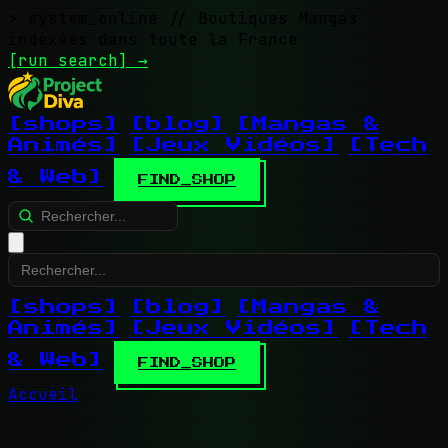
> system_online
// Boutiques Mangas
indexées dans toute la France
[run search]
→
[shops]
[blog]
[Mangas &
Animés]
[Jeux Vidéos]
[Tech
& Web]
FIND_SHOP
[shops]
[blog]
[Mangas &
Animés]
[Jeux Vidéos]
[Tech
& Web]
FIND_SHOP
Accueil