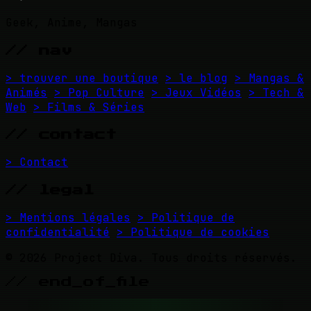
Geek, Anime, Mangas
// nav
> trouver une boutique
> le blog
> Mangas &
Animés
> Pop Culture
> Jeux Vidéos
> Tech &
Web
> Films & Séries
// contact
> Contact
// legal
> Mentions légales
> Politique de
confidentialité
> Politique de cookies
© 2026 Project Diva. Tous droits réservés.
// end_of_file