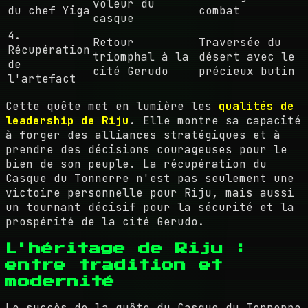
voleur du
du chef Yiga
combat
casque
4.
Retour
Traversée du
Récupération
triomphal à la
désert avec le
de
cité Gerudo
précieux butin
l'artefact
Cette quête met en lumière les
qualités de
leadership de Riju
. Elle montre sa capacité
à forger des alliances stratégiques et à
prendre des décisions courageuses pour le
bien de son peuple. La récupération du
Casque du Tonnerre n'est pas seulement une
victoire personnelle pour Riju, mais aussi
un tournant décisif pour la sécurité et la
prospérité de la cité Gerudo.
L'héritage de Riju :
entre tradition et
modernité
Le succès de la quête du Casque du Tonnerre