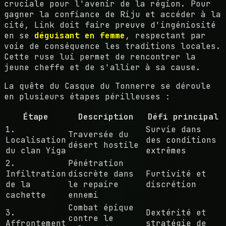
cruciale pour l'avenir de la région. Pour
gagner la confiance de Riju et accéder à la
cité, Link doit faire preuve d'ingéniosité
en se
déguisant en femme
, respectant par
voie de conséquence les traditions locales.
Cette ruse lui permet de rencontrer la
jeune cheffe et de s'allier à sa cause.
La quête du Casque du Tonnerre se déroule
en plusieurs étapes périlleuses :
Étape
Description
Défi principal
1.
Survie dans
Traversée du
Localisation
des conditions
désert hostile
du clan Yiga
extrêmes
2.
Pénétration
Infiltration
discrète dans
Furtivité et
de la
le repaire
discrétion
cachette
ennemi
Combat épique
3.
Dextérité et
contre le
Affrontement
stratégie de