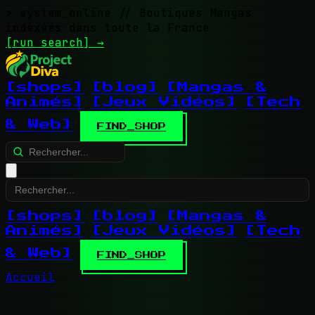
> system_online
// Boutiques Mangas
indexées dans toute la France
[run search]
→
[shops]
[blog]
[Mangas &
Animés]
[Jeux Vidéos]
[Tech
& Web]
FIND_SHOP
[shops]
[blog]
[Mangas &
Animés]
[Jeux Vidéos]
[Tech
& Web]
FIND_SHOP
Accueil