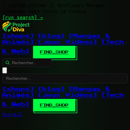
> system_online
// Boutiques Mangas
indexées dans toute la France
[run search]
→
[shops]
[blog]
[Mangas &
Animés]
[Jeux Vidéos]
[Tech
& Web]
FIND_SHOP
[shops]
[blog]
[Mangas &
Animés]
[Jeux Vidéos]
[Tech
& Web]
FIND_SHOP
Accueil