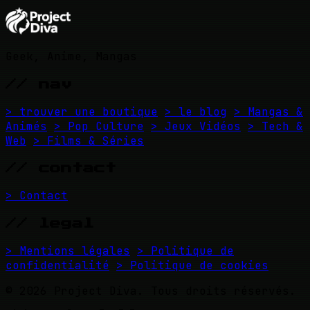
Geek, Anime, Mangas
// nav
> trouver une boutique
> le blog
> Mangas &
Animés
> Pop Culture
> Jeux Vidéos
> Tech &
Web
> Films & Séries
// contact
> Contact
// legal
> Mentions légales
> Politique de
confidentialité
> Politique de cookies
© 2026 Project Diva. Tous droits réservés.