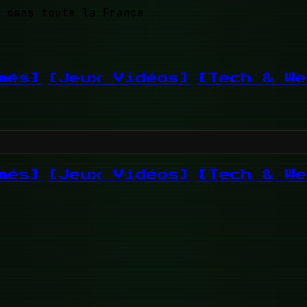
 dans toute la France
més]
[Jeux Vidéos]
[Tech & We
més]
[Jeux Vidéos]
[Tech & We