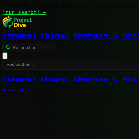
> system_online
// Boutiques Mangas indexées
[run search]
→
[shops]
[blog]
[Mangas & Ani
[shops]
[blog]
[Mangas & Ani
Accueil