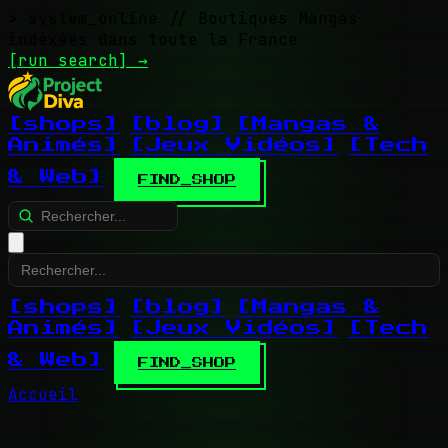
> system_online
// Boutiques Mangas
indexées dans toute la France
[run search]
→
[shops]
[blog]
[Mangas &
Animés]
[Jeux Vidéos]
[Tech
& Web]
FIND_SHOP
[shops]
[blog]
[Mangas &
Animés]
[Jeux Vidéos]
[Tech
& Web]
FIND_SHOP
Accueil