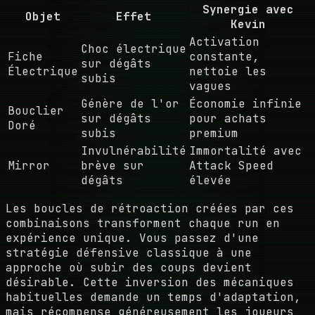
Synergie avec
Objet
Effet
Kevin
Activation
Choc électrique
Fiche
constante,
sur dégâts
Électrique
nettoie les
subis
vagues
Génère de l'or
Économie infinie
Bouclier
sur dégâts
pour achats
Doré
subis
premium
Invulnérabilité
Immortalité avec
Mirror
brève sur
Attack Speed
dégâts
élevée
Les boucles de rétroaction créées par ces
combinaisons transforment chaque run en
expérience unique. Vous passez d'une
stratégie défensive classique à une
approche où subir des coups devient
désirable. Cette inversion des mécaniques
habituelles demande un temps d'adaptation,
mais récompense généreusement les joueurs