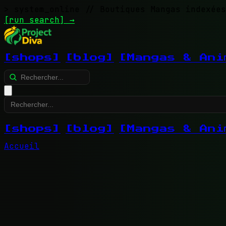
> system_online
// Boutiques Mangas indexées
[run search]
→
[shops]
[blog]
[Mangas & Ani
[shops]
[blog]
[Mangas & Ani
Accueil