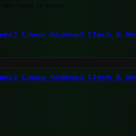
 dans toute la France
més]
[Jeux Vidéos]
[Tech & We
més]
[Jeux Vidéos]
[Tech & We