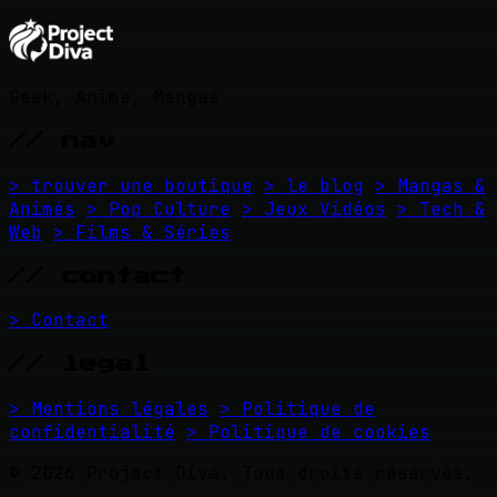
Geek, Anime, Mangas
// nav
> trouver une boutique
> le blog
> Mangas &
Animés
> Pop Culture
> Jeux Vidéos
> Tech &
Web
> Films & Séries
// contact
> Contact
// legal
> Mentions légales
> Politique de
confidentialité
> Politique de cookies
© 2026 Project Diva. Tous droits réservés.