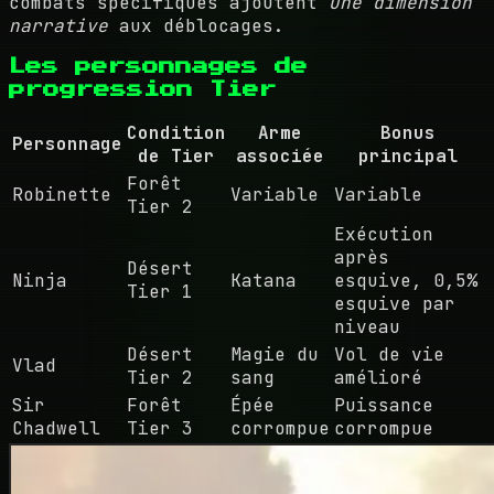
combats spécifiques ajoutent
une dimension
narrative
aux déblocages.
Les personnages de
progression Tier
Condition
Arme
Bonus
Personnage
de Tier
associée
principal
Forêt
Robinette
Variable
Variable
Tier 2
Exécution
après
Désert
Ninja
Katana
esquive, 0,5%
Tier 1
esquive par
niveau
Désert
Magie du
Vol de vie
Vlad
Tier 2
sang
amélioré
Sir
Forêt
Épée
Puissance
Chadwell
Tier 3
corrompue
corrompue