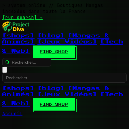
> system_online
// Boutiques Mangas
indexées dans toute la France
[run search]
→
[shops]
[blog]
[Mangas &
Animés]
[Jeux Vidéos]
[Tech
& Web]
FIND_SHOP
[shops]
[blog]
[Mangas &
Animés]
[Jeux Vidéos]
[Tech
& Web]
FIND_SHOP
Accueil