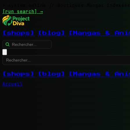
> system_online
// Boutiques Mangas indexées
[run search]
→
[shops]
[blog]
[Mangas & Ani
[shops]
[blog]
[Mangas & Ani
Accueil