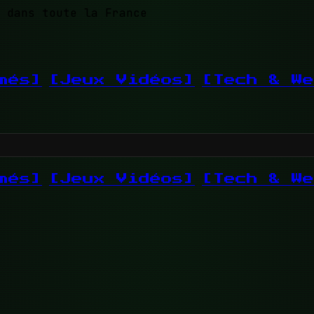
 dans toute la France
més]
[Jeux Vidéos]
[Tech & We
més]
[Jeux Vidéos]
[Tech & We