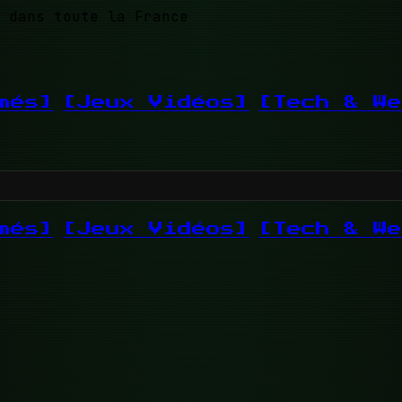
 dans toute la France
més]
[Jeux Vidéos]
[Tech & We
més]
[Jeux Vidéos]
[Tech & We