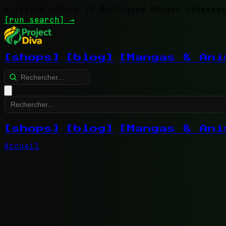
> system_online
// Boutiques Mangas indexées
[run search]
→
[shops]
[blog]
[Mangas & Ani
[shops]
[blog]
[Mangas & Ani
Accueil