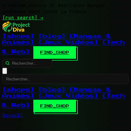
> system_online
// Boutiques Mangas
indexées dans toute la France
[run search]
→
[shops]
[blog]
[Mangas &
Animés]
[Jeux Vidéos]
[Tech
& Web]
FIND_SHOP
[shops]
[blog]
[Mangas &
Animés]
[Jeux Vidéos]
[Tech
& Web]
FIND_SHOP
Accueil