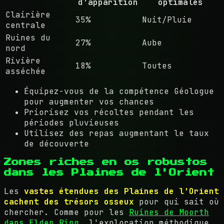
d'apparition
optimales
Clairière
35%
Nuit/Pluie
centrale
Ruines du
27%
Aube
nord
Rivière
18%
Toutes
asséchée
Équipez-vous de la compétence Géologue
pour augmenter vos chances
Priorisez vos récoltes pendant les
périodes pluvieuses
Utilisez des repas augmentant le taux
de découverte
Zones riches en os robustos
dans les Plaines de l'Orient
Les
vastes étendues des Plaines de l'Orient
cachent des trésors osseux
pour qui sait où
chercher. Comme pour les
Ruines de Moorth
dans Elden Ring
, l'exploration méthodique