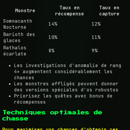
Taux en
Taux en
Monstre
récompense
capture
Somnacanth
14%
12%
Nocturne
Barioth des
10%
11%
glaces
Rathalos
8%
9%
écarlate
Les investigations d'anomalie de rang
4+ augmentent considérablement les
chances
Les monstres affligés peuvent donner
des versions spéciales d'os robustos
Priorisez les quêtes avec bonus de
récompenses
Techniques optimales de
chasse
Pour maximiser vos chances d'obtenir ces