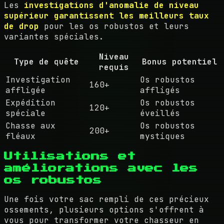
Les
investigations d'anomalie de niveau
supérieur garantissent les meilleurs taux
de drop
pour les os robustos et leurs
variantes spéciales.
Niveau
Type de quête
Bonus potentiel
requis
Investigation
Os robustos
160+
affligée
affligés
Expédition
Os robustos
120+
spéciale
éveillés
Chasse aux
Os robustos
200+
fléaux
mystiques
Utilisations et
améliorations avec les
os robustos
Une fois votre sac rempli de ces précieux
ossements, plusieurs options s'offrent à
vous pour transformer votre chasseur en