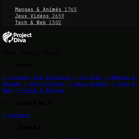
Mangas & Animés
1765
Jeux Vidéos
2659
Tech & Web
1502
Geek, Anime, Mangas
// nav
> trouver une boutique
> le blog
> Mangas &
Animés
> Pop Culture
> Jeux Vidéos
> Tech &
Web
> Films & Séries
// contact
> Contact
// legal