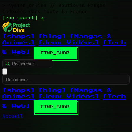
> system_online
// Boutiques Mangas
indexées dans toute la France
[run search]
→
[shops]
[blog]
[Mangas &
Animés]
[Jeux Vidéos]
[Tech
& Web]
FIND_SHOP
[shops]
[blog]
[Mangas &
Animés]
[Jeux Vidéos]
[Tech
& Web]
FIND_SHOP
Accueil