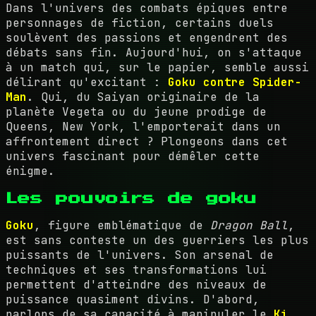
Dans l'univers des combats épiques entre
personnages de fiction, certains duels
soulèvent des passions et engendrent des
débats sans fin. Aujourd'hui, on s'attaque
à un match qui, sur le papier, semble aussi
délirant qu'excitant :
Goku contre Spider-
Man
. Qui, du Saiyan originaire de la
planète Vegeta ou du jeune prodige de
Queens, New York, l'emporterait dans un
affrontement direct ? Plongeons dans cet
univers fascinant pour démêler cette
énigme.
Les pouvoirs de goku
Goku
, figure emblématique de
Dragon Ball
,
est sans conteste un des guerriers les plus
puissants de l'univers. Son arsenal de
techniques et ses transformations lui
permettent d'atteindre des niveaux de
puissance quasiment divins. D'abord,
parlons de sa capacité à manipuler le
Ki
,