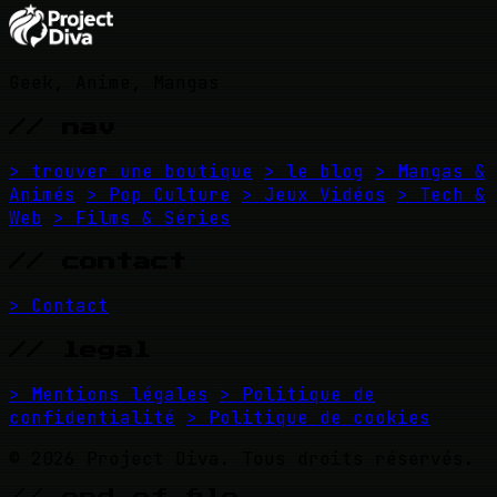
Geek, Anime, Mangas
// nav
> trouver une boutique
> le blog
> Mangas &
Animés
> Pop Culture
> Jeux Vidéos
> Tech &
Web
> Films & Séries
// contact
> Contact
// legal
> Mentions légales
> Politique de
confidentialité
> Politique de cookies
© 2026 Project Diva. Tous droits réservés.
// end_of_file