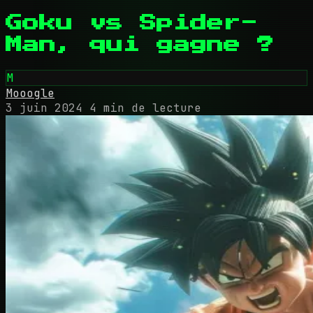
Goku vs Spider-
Man, qui gagne ?
M
Mooogle
3 juin 2024
4 min de lecture