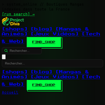
> system_online
// Boutiques Mangas
indexées dans toute la France
[run search]
→
[shops]
[blog]
[Mangas &
Animés]
[Jeux Vidéos]
[Tech
& Web]
FIND_SHOP
[shops]
[blog]
[Mangas &
Animés]
[Jeux Vidéos]
[Tech
& Web]
FIND_SHOP
Accueil