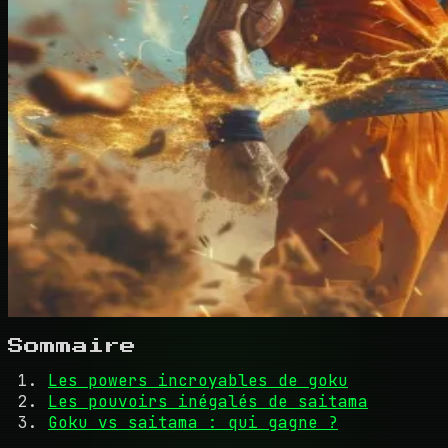
Sommaire
Les powers incroyables de goku
Les pouvoirs inégalés de saitama
Goku vs saitama : qui gagne ?