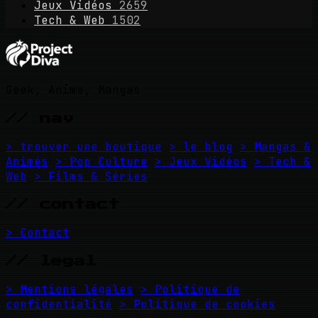
Jeux Vidéos
2659
Tech & Web
1502
Geek, Anime, Mangas
// nav
> trouver une boutique
> le blog
> Mangas &
Animés
> Pop Culture
> Jeux Vidéos
> Tech &
Web
> Films & Séries
// contact
> Contact
// legal
> Mentions légales
> Politique de
confidentialité
> Politique de cookies