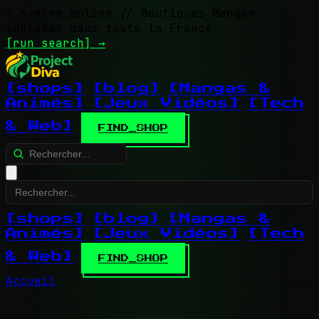
> system_online
// Boutiques Mangas
indexées dans toute la France
[run search]
→
[shops]
[blog]
[Mangas &
Animés]
[Jeux Vidéos]
[Tech
& Web]
FIND_SHOP
[shops]
[blog]
[Mangas &
Animés]
[Jeux Vidéos]
[Tech
& Web]
FIND_SHOP
Accueil