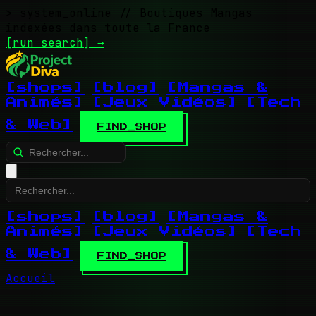
> system_online
// Boutiques Mangas
indexées dans toute la France
[run search]
→
[shops]
[blog]
[Mangas &
Animés]
[Jeux Vidéos]
[Tech
& Web]
FIND_SHOP
[shops]
[blog]
[Mangas &
Animés]
[Jeux Vidéos]
[Tech
& Web]
FIND_SHOP
Accueil