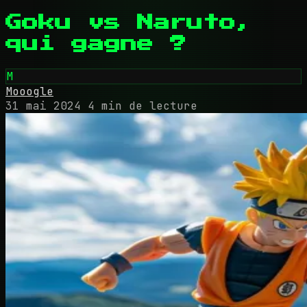
Goku vs Naruto,
qui gagne ?
M
Mooogle
31 mai 2024
4 min de lecture