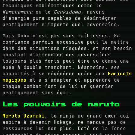
techniques emblématiques comme le
Kamehameha
ou le
Genkidama
, rayons
d'énergie pure capables de désintégrer
pratiquement n'importe quel adversaire.
Mais Goku n'est pas sans faiblesses. Sa
confiance parfois excessive peut le mettre
dans des situations risquées, et son besoin
constant d'affronter des adversaires
toujours plus forts peut être vu comme une
épée à double tranchant. Néanmoins, ses
capacités à se régénérer grâce aux
Haricots
magiques
et à s'adapter et apprendre de
chaque combat font de lui un guerrier
pratiquement sans égal.
Les pouvoirs de naruto
Naruto Uzumaki
, le ninja au grand cœur qui
aspire à devenir Hokage, ne manque pas de
ressources lui non plus. Doté de la force
incroyable du démon renard à neuf queues,