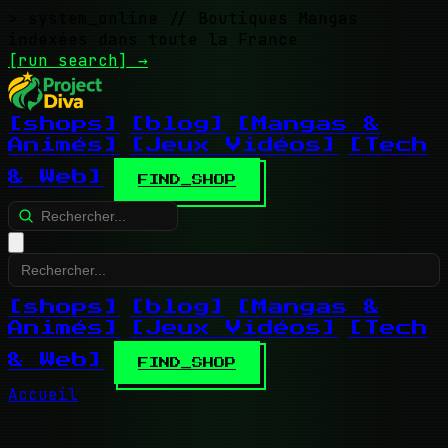
> system_online
// Boutiques Mangas
indexées dans toute la France
[run search]
→
[shops]
[blog]
[Mangas &
Animés]
[Jeux Vidéos]
[Tech
& Web]
FIND_SHOP
[shops]
[blog]
[Mangas &
Animés]
[Jeux Vidéos]
[Tech
& Web]
FIND_SHOP
Accueil