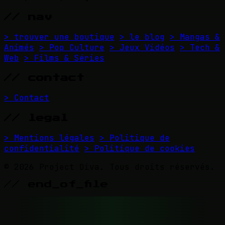
// nav
> trouver une boutique
> le blog
> Mangas &
Animés
> Pop Culture
> Jeux Vidéos
> Tech &
Web
> Films & Séries
// contact
> Contact
// legal
> Mentions légales
> Politique de
confidentialité
> Politique de cookies
© 2026 Project Diva. Tous droits réservés.
// end_of_file