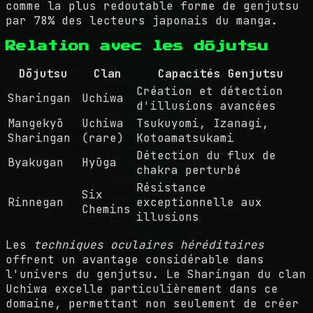
comme la plus redoutable forme de genjutsu
par 78% des lecteurs japonais du manga.
Relation avec les dōjutsu
Dōjutsu
Clan
Capacités Genjutsu
Création et détection
Sharingan
Uchiwa
d'illusions avancées
Mangekyō
Uchiwa
Tsukuyomi, Izanagi,
Sharingan
(rare)
Kotoamatsukami
Détection du flux de
Byakugan
Hyūga
chakra perturbé
Résistance
Six
Rinnegan
exceptionnelle aux
Chemins
illusions
Les
techniques oculaires héréditaires
offrent un avantage considérable dans
l'univers du genjutsu. Le Sharingan du clan
Uchiwa excelle particulièrement dans ce
domaine, permettant non seulement de créer