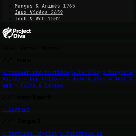
Mangas & Animés
1765
Jeux Vidéos
2659
Tech & Web
1502
Geek, Anime, Mangas
// nav
> trouver une boutique
> le blog
> Mangas &
Animés
> Pop Culture
> Jeux Vidéos
> Tech &
Web
> Films & Séries
// contact
> Contact
// legal
> Mentions légales
> Politique de