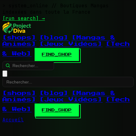
> system_online
// Boutiques Mangas
indexées dans toute la France
[run search]
→
[shops]
[blog]
[Mangas &
Animés]
[Jeux Vidéos]
[Tech
& Web]
FIND_SHOP
[shops]
[blog]
[Mangas &
Animés]
[Jeux Vidéos]
[Tech
& Web]
FIND_SHOP
Accueil