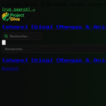
> system_online
// Boutiques Mangas indexées
[run search]
→
[shops]
[blog]
[Mangas & Ani
[shops]
[blog]
[Mangas & Ani
Accueil