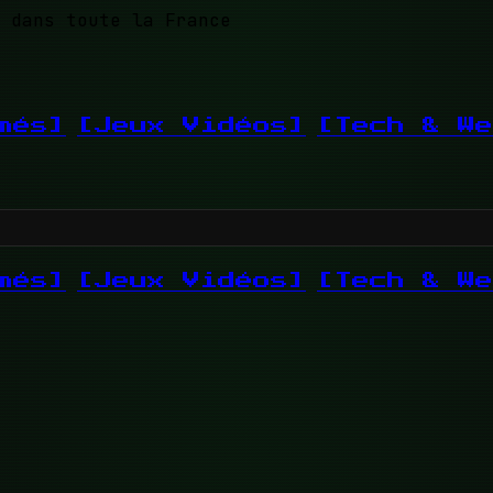
 dans toute la France
més]
[Jeux Vidéos]
[Tech & We
més]
[Jeux Vidéos]
[Tech & We