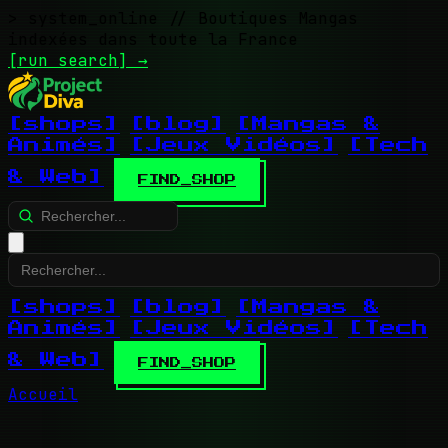
> system_online
// Boutiques Mangas
indexées dans toute la France
[run search]
→
[shops]
[blog]
[Mangas &
Animés]
[Jeux Vidéos]
[Tech
& Web]
FIND_SHOP
[shops]
[blog]
[Mangas &
Animés]
[Jeux Vidéos]
[Tech
& Web]
FIND_SHOP
Accueil