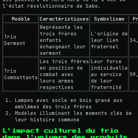
l'éclat révolutionnaire de Sabo.
Modèle
Caractéristiques
Symbolisme
P
Représente les
trois frères
L'origine de
Trio
enfants
leur lien
34
Serment
échangeant leur
fraternel
serment
Les trois frères
Leur force
en position de
individuelle
Trio
combat avec
au service
59
Combattants
leurs armes
de leur
respectives
fraternité
Lampes avec socle en bois gravé aux
emblèmes des trois frères
Modèles illuminant les moments clés de
leur histoire commune
L'impact culturel du trio
dans l'univers des produits