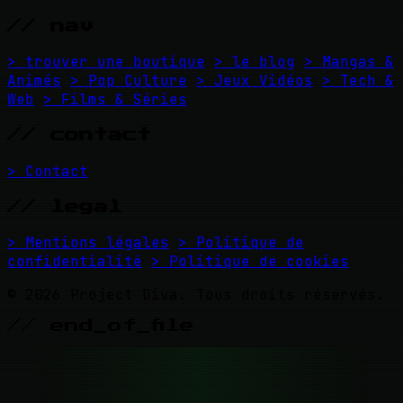
// nav
> trouver une boutique
> le blog
> Mangas &
Animés
> Pop Culture
> Jeux Vidéos
> Tech &
Web
> Films & Séries
// contact
> Contact
// legal
> Mentions légales
> Politique de
confidentialité
> Politique de cookies
© 2026 Project Diva. Tous droits réservés.
// end_of_file