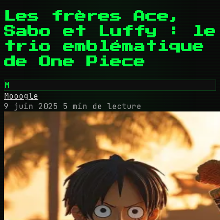
Les frères Ace,
Sabo et Luffy : le
trio emblématique
de One Piece
M
Mooogle
9 juin 2025
5 min de lecture