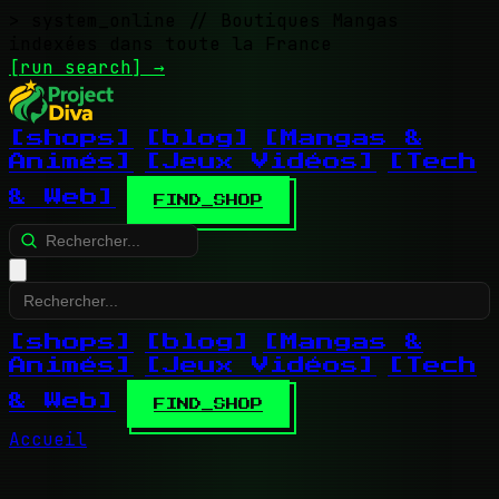
> system_online
// Boutiques Mangas
indexées dans toute la France
[run search]
→
[shops]
[blog]
[Mangas &
Animés]
[Jeux Vidéos]
[Tech
& Web]
FIND_SHOP
[shops]
[blog]
[Mangas &
Animés]
[Jeux Vidéos]
[Tech
& Web]
FIND_SHOP
Accueil