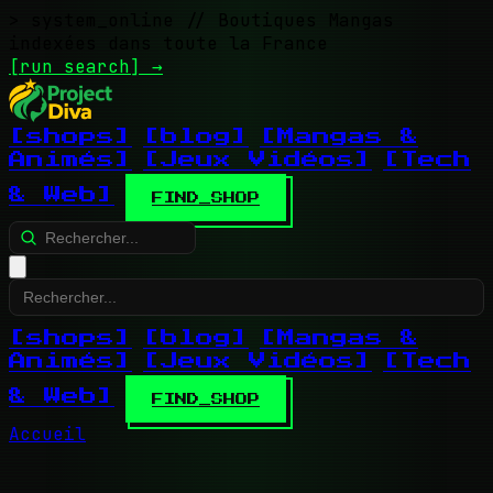
> system_online
// Boutiques Mangas
indexées dans toute la France
[run search]
→
[shops]
[blog]
[Mangas &
Animés]
[Jeux Vidéos]
[Tech
& Web]
FIND_SHOP
[shops]
[blog]
[Mangas &
Animés]
[Jeux Vidéos]
[Tech
& Web]
FIND_SHOP
Accueil