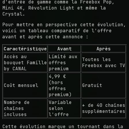
d'entrée de gamme comme la Freebox Pop,
Mini 4K, Révolution Light et même la
Crystal.
Pour mettre en perspective cette évolution,
voici un tableau comparatif de l'offre
avant et après cette annonce :
Caractéristique
Avant
Après
Accès au
Limité aux
Toutes les
bouquet Famille
offres
Freebox avec TV
by CANAL
premium
4,99 €
(hors
Coût mensuel
Gratuit
offres
premium)
Nombre de
Variable
+ de 40 chaînes
chaînes
selon
supplémentaires
incluses
l'offre
Cette évolution marque un tournant dans la