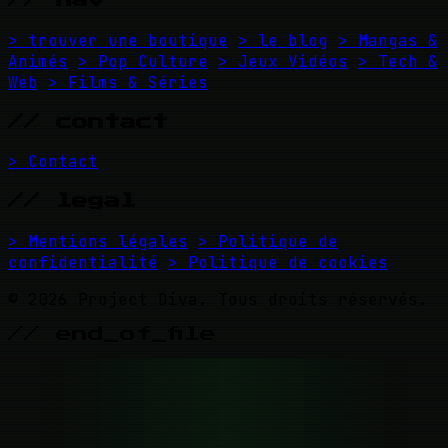
// nav
> trouver une boutique
> le blog
> Mangas &
Animés
> Pop Culture
> Jeux Vidéos
> Tech &
Web
> Films & Séries
// contact
> Contact
// legal
> Mentions légales
> Politique de
confidentialité
> Politique de cookies
© 2026 Project Diva. Tous droits réservés.
// end_of_file