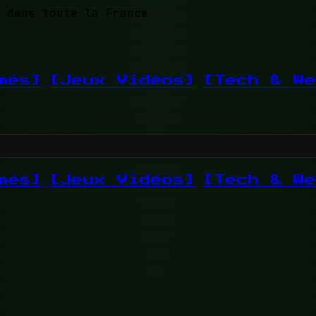
 dans toute la France
més]
[Jeux Vidéos]
[Tech & We
més]
[Jeux Vidéos]
[Tech & We