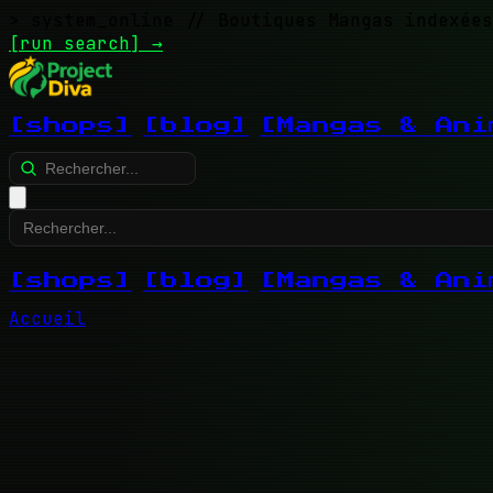
> system_online
// Boutiques Mangas indexées
[run search]
→
[shops]
[blog]
[Mangas & Ani
[shops]
[blog]
[Mangas & Ani
Accueil