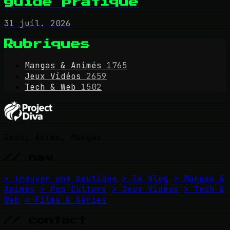
guide pratique
31 juil. 2026
Rubriques
Mangas & Animés
1765
Jeux Vidéos
2659
Tech & Web
1502
Geek, Anime, Mangas
// nav
> trouver une boutique
> le blog
> Mangas &
Animés
> Pop Culture
> Jeux Vidéos
> Tech &
Web
> Films & Séries
// contact