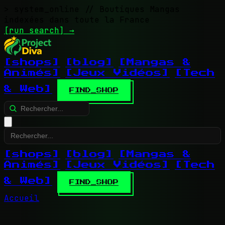
> system_online
// Boutiques Mangas
indexées dans toute la France
[run search]
→
[shops]
[blog]
[Mangas &
Animés]
[Jeux Vidéos]
[Tech
& Web]
FIND_SHOP
[shops]
[blog]
[Mangas &
Animés]
[Jeux Vidéos]
[Tech
& Web]
FIND_SHOP
Accueil